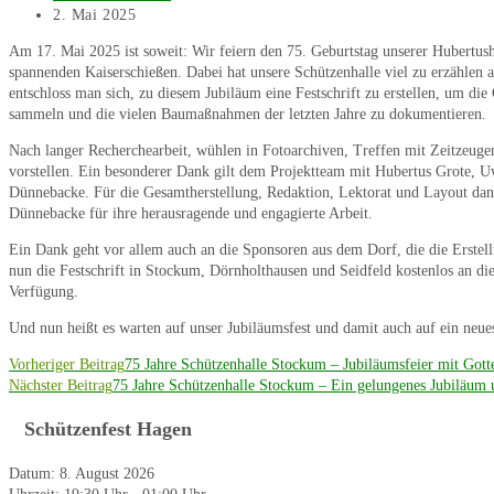
Autor:
Beitrag
2. Mai 2025
veröffentlicht:
Am 17. Mai 2025 ist soweit: Wir feiern den 75. Geburtstag unserer Hubertush
spannenden Kaiserschießen. Dabei hat unsere Schützenhalle viel zu erzählen 
entschloss man sich, zu diesem Jubiläum eine Festschrift zu erstellen, um di
sammeln und die vielen Baumaßnahmen der letzten Jahre zu dokumentieren.
Nach langer Recherchearbeit, wühlen in Fotoarchiven, Treffen mit Zeitzeugen
vorstellen. Ein besonderer Dank gilt dem Projektteam mit Hubertus Grote, 
Dünnebacke. Für die Gesamtherstellung, Redaktion, Lektorat und Layout da
Dünnebacke für ihre herausragende und engagierte Arbeit.
Ein Dank geht vor allem auch an die Sponsoren aus dem Dorf, die die Erstel
nun die Festschrift in Stockum, Dörnholthausen und Seidfeld kostenlos an die 
Verfügung.
Und nun heißt es warten auf unser Jubiläumsfest und damit auch auf ein neue
Weitere
Vorheriger Beitrag
75 Jahre Schützenhalle Stockum – Jubiläumsfeier mit Gott
Nächster Beitrag
75 Jahre Schützenhalle Stockum – Ein gelungenes Jubiläum 
Artikel
ansehen
Schützenfest Hagen
Datum:
8. August 2026