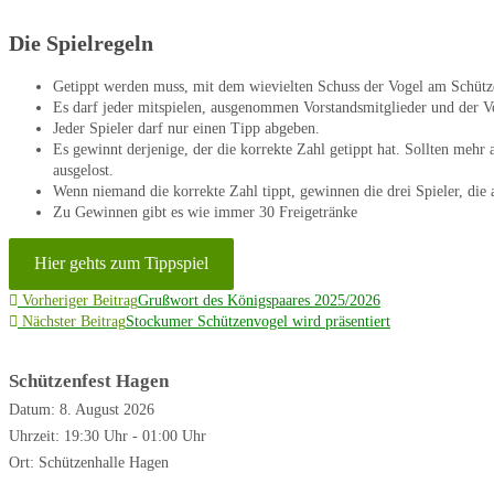
Die Spielregeln
Getippt werden muss, mit dem wievielten Schuss der Vogel am Schütz
Es darf jeder mitspielen, ausgenommen Vorstandsmitglieder und der V
Jeder Spieler darf nur einen Tipp abgeben.
Es gewinnt derjenige, der die korrekte Zahl getippt hat. Sollten mehr a
ausgelost.
Wenn niemand die korrekte Zahl tippt, gewinnen die drei Spieler, die 
Zu Gewinnen gibt es wie immer 30 Freigetränke
Hier gehts zum Tippspiel
Weitere
Vorheriger Beitrag
Grußwort des Königspaares 2025/2026
Artikel
Nächster Beitrag
Stockumer Schützenvogel wird präsentiert
ansehen
Schützenfest Hagen
Datum:
8. August 2026
Uhrzeit:
19:30 Uhr - 01:00 Uhr
Ort:
Schützenhalle Hagen