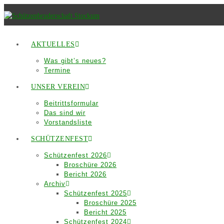
Zum
Inhalt
springen
AKTUELLES
Was gibt’s neues?
Termine
UNSER VEREIN
Beitrittsformular
Das sind wir
Vorstandsliste
SCHÜTZENFEST
Schützenfest 2026
Broschüre 2026
Bericht 2026
Archiv
Schützenfest 2025
Broschüre 2025
Bericht 2025
Schützenfest 2024