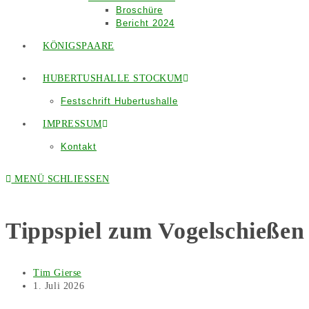
Broschüre
Bericht 2024
KÖNIGSPAARE
HUBERTUSHALLE STOCKUM
Festschrift Hubertushalle
IMPRESSUM
Kontakt
MENÜ
SCHLIESSEN
Tippspiel zum Vogelschießen
Beitrags-
Tim Gierse
Autor:
Beitrag
1. Juli 2026
veröffentlicht: