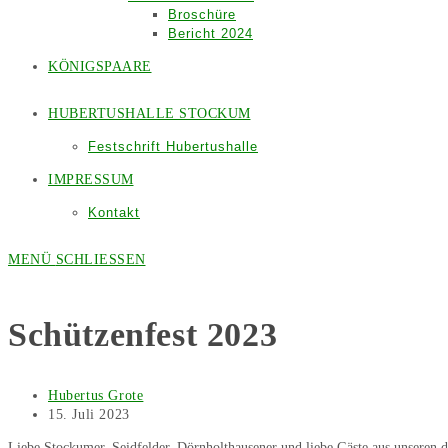
Broschüre
Bericht 2024
KÖNIGSPAARE
HUBERTUSHALLE STOCKUM
Festschrift Hubertushalle
IMPRESSUM
Kontakt
MENÜ
SCHLIESSEN
Schützenfest 2023
Beitrags-
Hubertus Grote
Autor:
Beitrag
15. Juli 2023
veröffentlicht:
Liebe Stockumer, Seidfelder, Dörnholthausener und liebe Gäste aus unseren dre