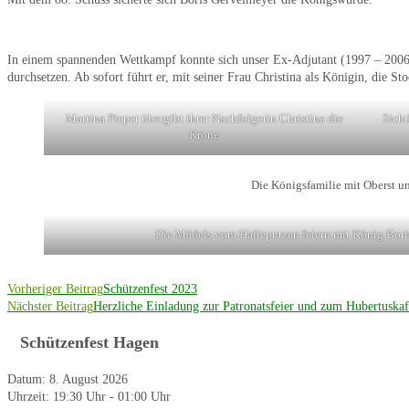
In einem spannenden Wettkampf konnte sich unser Ex-Adjutant (1997 – 2006)
durchsetzen. Ab sofort führt er, mit seiner Frau Christina als Königin, die S
Martina Pieper übergibt ihrer Nachfolgerin Christina die
Sicht
Krone
Die Königsfamilie mit Oberst 
Die Mädels vom Halleputzen feiern mit König Boris
Weitere
Vorheriger Beitrag
Schützenfest 2023
Nächster Beitrag
Herzliche Einladung zur Patronatsfeier und zum Hubertuskaf
Artikel
ansehen
Schützenfest Hagen
Datum:
8. August 2026
Uhrzeit:
19:30 Uhr - 01:00 Uhr