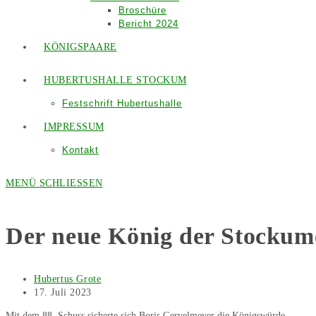
Broschüre
Bericht 2024
KÖNIGSPAARE
HUBERTUSHALLE STOCKUM
Festschrift Hubertushalle
IMPRESSUM
Kontakt
MENÜ
SCHLIESSEN
Der neue König der Stockume
Beitrags-
Hubertus Grote
Autor:
Beitrag
17. Juli 2023
veröffentlicht:
Mit dem 88. Schuss sicherte sich Boris Gervelmeyer die Königswürde.