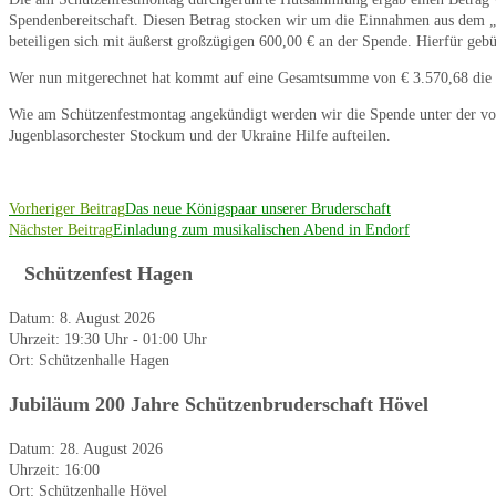
Spendenbereitschaft. Diesen Betrag stocken wir um die Einnahmen aus dem 
beteiligen sich mit äußerst großzügigen 600,00 € an der Spende. Hierfür geb
Wer nun mitgerechnet hat kommt auf eine Gesamtsumme von € 3.570,68 die 
Wie am Schützenfestmontag angekündigt werden wir die Spende unter der von 
Jugenblasorchester Stockum und der Ukraine Hilfe aufteilen.
Weitere
Vorheriger Beitrag
Das neue Königspaar unserer Bruderschaft
Artikel
Nächster Beitrag
Einladung zum musikalischen Abend in Endorf
ansehen
Schützenfest Hagen
Datum:
8. August 2026
Uhrzeit:
19:30 Uhr - 01:00 Uhr
Ort:
Schützenhalle Hagen
Jubiläum 200 Jahre Schützenbruderschaft Hövel
Datum:
28. August 2026
Uhrzeit:
16:00
Ort:
Schützenhalle Hövel