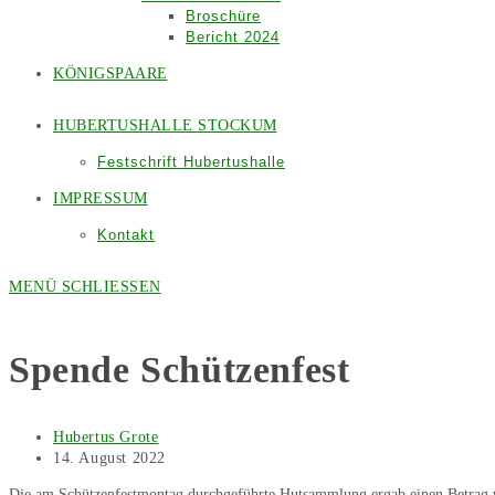
Broschüre
Bericht 2024
KÖNIGSPAARE
HUBERTUSHALLE STOCKUM
Festschrift Hubertushalle
IMPRESSUM
Kontakt
MENÜ
SCHLIESSEN
Spende Schützenfest
Beitrags-
Hubertus Grote
Autor:
Beitrag
14. August 2022
veröffentlicht:
Die am Schützenfestmontag durchgeführte Hutsammlung ergab einen Betrag vo